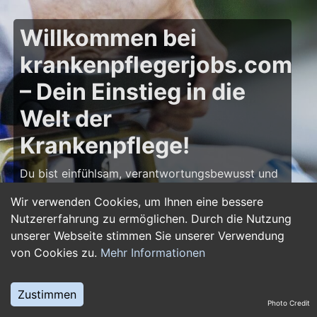
Willkommen bei
krankenpflegerjobs.com
– Dein Einstieg in die
Welt der
Krankenpflege!
Du bist einfühlsam, verantwortungsbewusst und
möchtest deine Leidenschaft für die Pflege zum
Wir verwenden Cookies, um Ihnen eine bessere
Beruf machen? Dann bist du auf
Nutzererfahrung zu ermöglichen. Durch die Nutzung
krankenpflegerjobs.com
genau richtig! Hier
unserer Webseite stimmen Sie unserer Verwendung
findest du zahlreiche Stellenangebote,
von Cookies zu.
Mehr Informationen
Ausbildungsplätze und Jobs im Bereich
Krankenpflege – von Gesundheits- und
Krankenpflegern über Pflegefachassistenten bis
Zustimmen
Photo Credit
hin zu Leitungsposten in Kliniken und