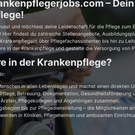
nkenpflegerjobs.com – Dein E
lege!
usst und möchtest deine Leidenschaft für die Pflege zum 
! Hier findest du zahlreiche Stellenangebote, Ausbildungsp
rankenpflegern über Pflegefachassistenten bis hin zu Leit
ere in der Krankenpflege und gestalte die Versorgung von Pa
e in der Krankenpflege?
ir:
enschen in allen Lebenslagen und machst einen direkten U
Pflege, Betreuung, Dokumentation, Gesundheitsförderung u
 Ärzten, Pflegekollegen und Angehörigen zusammen.
beginn bis zur Pflegedienstleitung – die Möglichkeiten sind
werden in Kliniken, Pflegeheimen und ambulanten Einricht