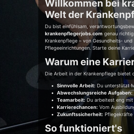
Willkommen bei kra
Welt der Krankenpf
Du bist einfühlsam, verantwortungsbew
krankenpflegerjobs.com
genau richtig
Krankenpflege – von Gesundheits- und K
Pflegeeinrichtungen. Starte deine Karri
Warum eine Karrier
Die Arbeit in der Krankenpflege bietet d
Sinnvolle Arbeit:
Du unterstützt M
Abwechslungsreiche Aufgaben:
Teamarbeit:
Du arbeitest eng mit
Karrierechancen:
Vom Ausbildungs
Zukunftssicherheit:
Pflegekräfte 
So funktioniert's