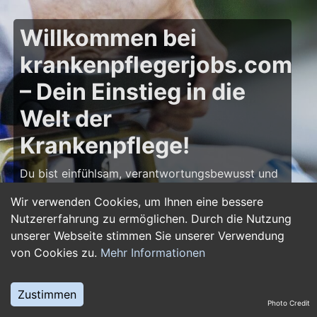
Willkommen bei
krankenpflegerjobs.com
– Dein Einstieg in die
Welt der
Krankenpflege!
Du bist einfühlsam, verantwortungsbewusst und
möchtest deine Leidenschaft für die Pflege zum
Wir verwenden Cookies, um Ihnen eine bessere
Beruf machen? Dann bist du auf
Nutzererfahrung zu ermöglichen. Durch die Nutzung
krankenpflegerjobs.com
genau richtig! Hier
unserer Webseite stimmen Sie unserer Verwendung
findest du zahlreiche Stellenangebote,
von Cookies zu.
Mehr Informationen
Ausbildungsplätze und Jobs im Bereich
Krankenpflege – von Gesundheits- und
Krankenpflegern über Pflegefachassistenten bis
Zustimmen
Photo Credit
hin zu Leitungsposten in Kliniken und