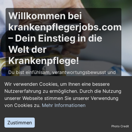
Willkommen bei
krankenpflegerjobs.com
– Dein Einstieg in die
Welt der
Krankenpflege!
Du bist einfühlsam, verantwortungsbewusst und
möchtest deine Leidenschaft für die Pflege zum
Wir verwenden Cookies, um Ihnen eine bessere
Beruf machen? Dann bist du auf
Nutzererfahrung zu ermöglichen. Durch die Nutzung
krankenpflegerjobs.com
genau richtig! Hier
unserer Webseite stimmen Sie unserer Verwendung
findest du zahlreiche Stellenangebote,
von Cookies zu.
Mehr Informationen
Ausbildungsplätze und Jobs im Bereich
Krankenpflege – von Gesundheits- und
Krankenpflegern über Pflegefachassistenten bis
Zustimmen
Photo Credit
hin zu Leitungsposten in Kliniken und