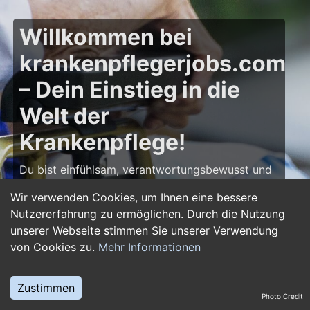
Willkommen bei
krankenpflegerjobs.com
– Dein Einstieg in die
Welt der
Krankenpflege!
Du bist einfühlsam, verantwortungsbewusst und
möchtest deine Leidenschaft für die Pflege zum
Wir verwenden Cookies, um Ihnen eine bessere
Beruf machen? Dann bist du auf
Nutzererfahrung zu ermöglichen. Durch die Nutzung
krankenpflegerjobs.com
genau richtig! Hier
unserer Webseite stimmen Sie unserer Verwendung
findest du zahlreiche Stellenangebote,
von Cookies zu.
Mehr Informationen
Ausbildungsplätze und Jobs im Bereich
Krankenpflege – von Gesundheits- und
Krankenpflegern über Pflegefachassistenten bis
Zustimmen
Photo Credit
hin zu Leitungsposten in Kliniken und