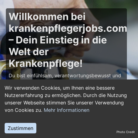
Willkommen bei
krankenpflegerjobs.com
– Dein Einstieg in die
Welt der
Krankenpflege!
Du bist einfühlsam, verantwortungsbewusst und
möchtest deine Leidenschaft für die Pflege zum
Wir verwenden Cookies, um Ihnen eine bessere
Beruf machen? Dann bist du auf
Nutzererfahrung zu ermöglichen. Durch die Nutzung
krankenpflegerjobs.com
genau richtig! Hier
unserer Webseite stimmen Sie unserer Verwendung
findest du zahlreiche Stellenangebote,
von Cookies zu.
Mehr Informationen
Ausbildungsplätze und Jobs im Bereich
Krankenpflege – von Gesundheits- und
Krankenpflegern über Pflegefachassistenten bis
Zustimmen
Photo Credit
hin zu Leitungsposten in Kliniken und