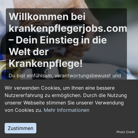
Willkommen bei
krankenpflegerjobs.com
– Dein Einstieg in die
Welt der
Krankenpflege!
Du bist einfühlsam, verantwortungsbewusst und
möchtest deine Leidenschaft für die Pflege zum
Wir verwenden Cookies, um Ihnen eine bessere
Beruf machen? Dann bist du auf
Nutzererfahrung zu ermöglichen. Durch die Nutzung
krankenpflegerjobs.com
genau richtig! Hier
unserer Webseite stimmen Sie unserer Verwendung
findest du zahlreiche Stellenangebote,
von Cookies zu.
Mehr Informationen
Ausbildungsplätze und Jobs im Bereich
Krankenpflege – von Gesundheits- und
Krankenpflegern über Pflegefachassistenten bis
Zustimmen
Photo Credit
hin zu Leitungsposten in Kliniken und