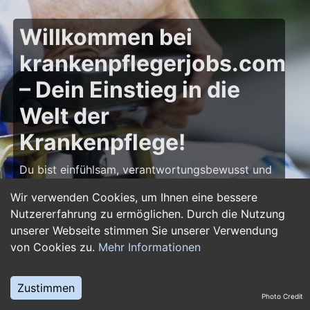
Willkommen bei
krankenpflegerjobs.com
– Dein Einstieg in die
Welt der
Krankenpflege!
Du bist einfühlsam, verantwortungsbewusst und
möchtest deine Leidenschaft für die Pflege zum
Wir verwenden Cookies, um Ihnen eine bessere
Beruf machen? Dann bist du auf
Nutzererfahrung zu ermöglichen. Durch die Nutzung
krankenpflegerjobs.com
genau richtig! Hier
unserer Webseite stimmen Sie unserer Verwendung
findest du zahlreiche Stellenangebote,
von Cookies zu.
Mehr Informationen
Ausbildungsplätze und Jobs im Bereich
Krankenpflege – von Gesundheits- und
Krankenpflegern über Pflegefachassistenten bis
Zustimmen
Photo Credit
hin zu Leitungsposten in Kliniken und