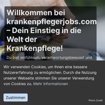
Willkommen bei
krankenpflegerjobs.com
– Dein Einstieg in die
Welt der
Krankenpflege!
Du bist einfühlsam, verantwortungsbewusst und
möchtest deine Leidenschaft für die Pflege zum
Wir verwenden Cookies, um Ihnen eine bessere
Beruf machen? Dann bist du auf
Nutzererfahrung zu ermöglichen. Durch die Nutzung
krankenpflegerjobs.com
genau richtig! Hier
unserer Webseite stimmen Sie unserer Verwendung
findest du zahlreiche Stellenangebote,
von Cookies zu.
Mehr Informationen
Ausbildungsplätze und Jobs im Bereich
Krankenpflege – von Gesundheits- und
Krankenpflegern über Pflegefachassistenten bis
Zustimmen
Photo Credit
hin zu Leitungsposten in Kliniken und