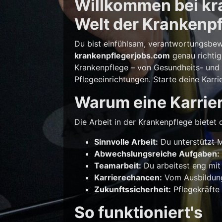
Willkommen bei kra
Welt der Krankenpf
Du bist einfühlsam, verantwortungsbew
krankenpflegerjobs.com
genau richtig
Krankenpflege – von Gesundheits- und K
Pflegeeinrichtungen. Starte deine Karri
Warum eine Karrier
Die Arbeit in der Krankenpflege bietet d
Sinnvolle Arbeit:
Du unterstützt M
Abwechslungsreiche Aufgaben:
Teamarbeit:
Du arbeitest eng mit
Karrierechancen:
Vom Ausbildungs
Zukunftssicherheit:
Pflegekräfte 
So funktioniert's