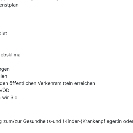
enstplan
iet
iebsklima
ungen
len
en öffentlichen Verkehrsmitteln erreichen
TVÖD
 wir Sie
 zum/zur Gesundheits-und (Kinder-)Krankenpfleger:in oder 