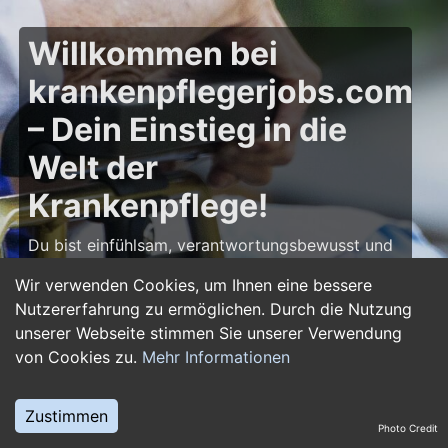
Willkommen bei
krankenpflegerjobs.com
– Dein Einstieg in die
Welt der
Krankenpflege!
Du bist einfühlsam, verantwortungsbewusst und
möchtest deine Leidenschaft für die Pflege zum
Wir verwenden Cookies, um Ihnen eine bessere
Beruf machen? Dann bist du auf
Nutzererfahrung zu ermöglichen. Durch die Nutzung
krankenpflegerjobs.com
genau richtig! Hier
unserer Webseite stimmen Sie unserer Verwendung
findest du zahlreiche Stellenangebote,
von Cookies zu.
Mehr Informationen
Ausbildungsplätze und Jobs im Bereich
Krankenpflege – von Gesundheits- und
Krankenpflegern über Pflegefachassistenten bis
Zustimmen
Photo Credit
hin zu Leitungsposten in Kliniken und