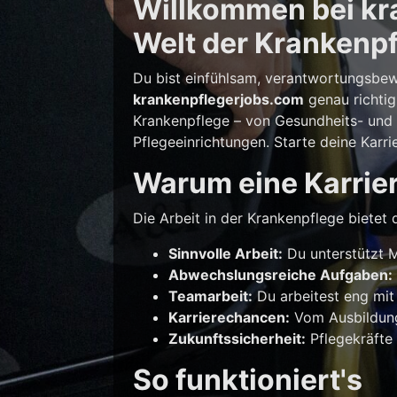
Willkommen bei kra
Welt der Krankenpf
Du bist einfühlsam, verantwortungsbew
krankenpflegerjobs.com
genau richtig
Krankenpflege – von Gesundheits- und K
Pflegeeinrichtungen. Starte deine Karri
Warum eine Karrier
Die Arbeit in der Krankenpflege bietet d
Sinnvolle Arbeit:
Du unterstützt M
Abwechslungsreiche Aufgaben:
Teamarbeit:
Du arbeitest eng mit
Karrierechancen:
Vom Ausbildungs
Zukunftssicherheit:
Pflegekräfte 
So funktioniert's