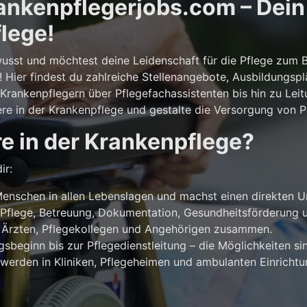
nkenpflegerjobs.com – Dein E
lege!
usst und möchtest deine Leidenschaft für die Pflege zum 
! Hier findest du zahlreiche Stellenangebote, Ausbildungsp
rankenpflegern über Pflegefachassistenten bis hin zu Leit
ere in der Krankenpflege und gestalte die Versorgung von Pa
e in der Krankenpflege?
ir:
enschen in allen Lebenslagen und machst einen direkten U
Pflege, Betreuung, Dokumentation, Gesundheitsförderung u
 Ärzten, Pflegekollegen und Angehörigen zusammen.
beginn bis zur Pflegedienstleitung – die Möglichkeiten sind
werden in Kliniken, Pflegeheimen und ambulanten Einricht