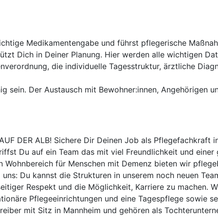
e richtige Medikamentengabe und führst pflegerische Maßn
tzt Dich in Deiner Planung. Hier werden alle wichtigen Date
erordnung, die individuelle Tagesstruktur, ärztliche Diagn
 sein. Der Austausch mit Bewohner:innen, Angehörigen und Ä
AUF DER ALB! Sichere Dir Deinen Job als Pflegefachkraft i
iffst Du auf ein Team das mit viel Freundlichkeit und einer
n Wohnbereich für Menschen mit Demenz bieten wir pflegeb
 uns: Du kannst die Strukturen in unserem noch neuen Team
itiger Respekt und die Möglichkeit, Karriere zu machen. Wi
tationäre Pflegeeinrichtungen und eine Tagespflege sowie 
Betreiber mit Sitz in Mannheim und gehören als Tochterunt