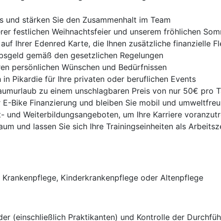
ts und stärken Sie den Zusammenhalt im Team
erer festlichen Weihnachtsfeier und unserem fröhlichen So
f Ihrer Edenred Karte, die Ihnen zusätzliche finanzielle Fle
ubsgeld gemäß den gesetzlichen Regelungen
hren persönlichen Wünschen und Bedürfnissen
 in Pikardie für Ihre privaten oder beruflichen Events
raumurlaub zu einem unschlagbaren Preis von nur 50€ pro 
ur E-Bike Finanzierung und bleiben Sie mobil und umweltfreu
t- und Weiterbildungsangeboten, um Ihre Karriere voranzut
aum und lassen Sie sich Ihre Trainingseinheiten als Arbeitsz
r Krankenpflege, Kinderkrankenpflege oder Altenpflege
er (einschließlich Praktikanten) und Kontrolle der Durchfü