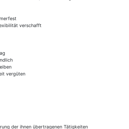
mmerfest
xibilität verschafft
Tag
ndlich
reiben
eit vergüten
hrung der ihnen übertragenen Tätigkeiten