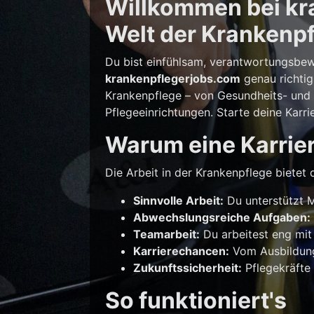
Willkommen bei kra
Welt der Krankenpf
Du bist einfühlsam, verantwortungsbew
krankenpflegerjobs.com
genau richtig
Krankenpflege – von Gesundheits- und K
Pflegeeinrichtungen. Starte deine Karri
Warum eine Karrier
Die Arbeit in der Krankenpflege bietet d
Sinnvolle Arbeit:
Du unterstützt M
Abwechslungsreiche Aufgaben:
Teamarbeit:
Du arbeitest eng mit
Karrierechancen:
Vom Ausbildungs
Zukunftssicherheit:
Pflegekräfte 
So funktioniert's