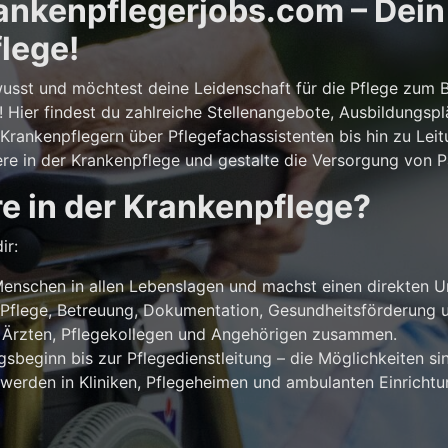
nkenpflegerjobs.com – Dein E
lege!
usst und möchtest deine Leidenschaft für die Pflege zum 
! Hier findest du zahlreiche Stellenangebote, Ausbildungsp
rankenpflegern über Pflegefachassistenten bis hin zu Leit
ere in der Krankenpflege und gestalte die Versorgung von Pa
e in der Krankenpflege?
ir:
enschen in allen Lebenslagen und machst einen direkten U
Pflege, Betreuung, Dokumentation, Gesundheitsförderung u
 Ärzten, Pflegekollegen und Angehörigen zusammen.
beginn bis zur Pflegedienstleitung – die Möglichkeiten sind
werden in Kliniken, Pflegeheimen und ambulanten Einricht