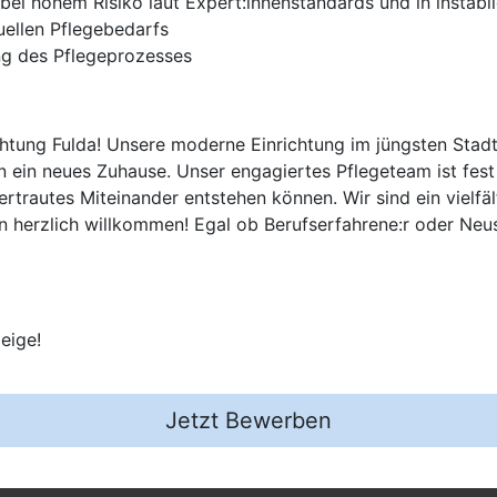
ei hohem Risiko laut Expert:innenstandards und in instabil
uellen Pflegebedarfs
ng des Pflegeprozesses
chtung Fulda! Unsere moderne Einrichtung im jüngsten Stadt
n ein neues Zuhause. Unser engagiertes Pflegeteam ist fest a
rtrautes Miteinander entstehen können. Wir sind ein vielfäl
in herzlich willkommen! Egal ob Berufserfahrene:r oder Neust
eige!
Jetzt Bewerben