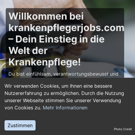
Willkommen bei
krankenpflegerjobs.com
– Dein Einstieg in die
Welt der
Krankenpflege!
Du bist einfühlsam, verantwortungsbewusst und
möchtest deine Leidenschaft für die Pflege zum
Wir verwenden Cookies, um Ihnen eine bessere
Beruf machen? Dann bist du auf
Nutzererfahrung zu ermöglichen. Durch die Nutzung
krankenpflegerjobs.com
genau richtig! Hier
unserer Webseite stimmen Sie unserer Verwendung
findest du zahlreiche Stellenangebote,
von Cookies zu.
Mehr Informationen
Ausbildungsplätze und Jobs im Bereich
Krankenpflege – von Gesundheits- und
Krankenpflegern über Pflegefachassistenten bis
Zustimmen
Photo Credit
hin zu Leitungsposten in Kliniken und