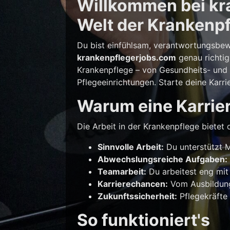
Willkommen bei kra
Welt der Krankenpf
Du bist einfühlsam, verantwortungsbew
krankenpflegerjobs.com
genau richtig
Krankenpflege – von Gesundheits- und K
Pflegeeinrichtungen. Starte deine Karri
Warum eine Karrier
Die Arbeit in der Krankenpflege bietet d
Sinnvolle Arbeit:
Du unterstützt M
Abwechslungsreiche Aufgaben:
Teamarbeit:
Du arbeitest eng mit
Karrierechancen:
Vom Ausbildungs
Zukunftssicherheit:
Pflegekräfte 
So funktioniert's