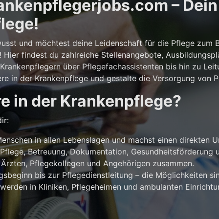
nkenpflegerjobs.com – Dein E
lege!
usst und möchtest deine Leidenschaft für die Pflege zum 
! Hier findest du zahlreiche Stellenangebote, Ausbildungsp
rankenpflegern über Pflegefachassistenten bis hin zu Leit
ere in der Krankenpflege und gestalte die Versorgung von Pa
e in der Krankenpflege?
ir:
enschen in allen Lebenslagen und machst einen direkten U
Pflege, Betreuung, Dokumentation, Gesundheitsförderung u
 Ärzten, Pflegekollegen und Angehörigen zusammen.
beginn bis zur Pflegedienstleitung – die Möglichkeiten sind
werden in Kliniken, Pflegeheimen und ambulanten Einricht