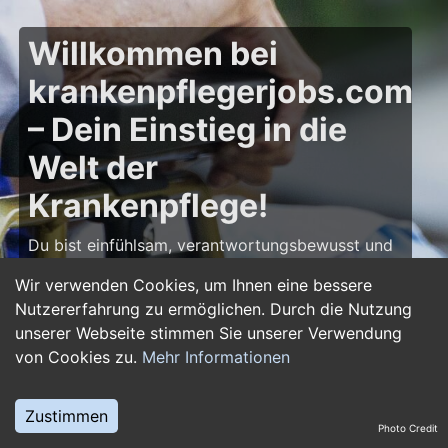
Willkommen bei
krankenpflegerjobs.com
– Dein Einstieg in die
Welt der
Krankenpflege!
Du bist einfühlsam, verantwortungsbewusst und
möchtest deine Leidenschaft für die Pflege zum
Wir verwenden Cookies, um Ihnen eine bessere
Beruf machen? Dann bist du auf
Nutzererfahrung zu ermöglichen. Durch die Nutzung
krankenpflegerjobs.com
genau richtig! Hier
unserer Webseite stimmen Sie unserer Verwendung
findest du zahlreiche Stellenangebote,
von Cookies zu.
Mehr Informationen
Ausbildungsplätze und Jobs im Bereich
Krankenpflege – von Gesundheits- und
Krankenpflegern über Pflegefachassistenten bis
Zustimmen
Photo Credit
hin zu Leitungsposten in Kliniken und