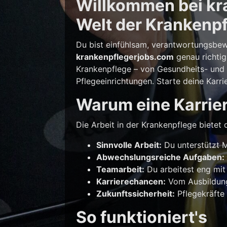
Willkommen bei kra
Welt der Krankenpf
Du bist einfühlsam, verantwortungsbew
krankenpflegerjobs.com
genau richtig
Krankenpflege – von Gesundheits- und K
Pflegeeinrichtungen. Starte deine Karri
Warum eine Karrier
Die Arbeit in der Krankenpflege bietet d
Sinnvolle Arbeit:
Du unterstützt M
Abwechslungsreiche Aufgaben:
Teamarbeit:
Du arbeitest eng mit
Karrierechancen:
Vom Ausbildungs
Zukunftssicherheit:
Pflegekräfte 
So funktioniert's