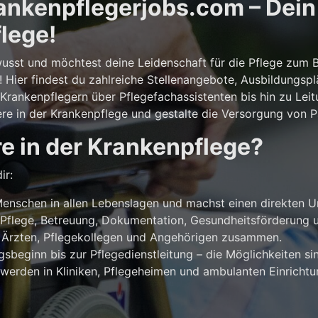
nkenpflegerjobs.com – Dein E
lege!
usst und möchtest deine Leidenschaft für die Pflege zum 
! Hier findest du zahlreiche Stellenangebote, Ausbildungsp
rankenpflegern über Pflegefachassistenten bis hin zu Leit
ere in der Krankenpflege und gestalte die Versorgung von Pa
e in der Krankenpflege?
ir:
enschen in allen Lebenslagen und machst einen direkten U
Pflege, Betreuung, Dokumentation, Gesundheitsförderung u
 Ärzten, Pflegekollegen und Angehörigen zusammen.
beginn bis zur Pflegedienstleitung – die Möglichkeiten sind
werden in Kliniken, Pflegeheimen und ambulanten Einricht