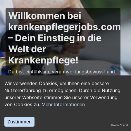
Willkommen bei
krankenpflegerjobs.com
– Dein Einstieg in die
Welt der
Krankenpflege!
Du bist einfühlsam, verantwortungsbewusst und
möchtest deine Leidenschaft für die Pflege zum
Wir verwenden Cookies, um Ihnen eine bessere
Beruf machen? Dann bist du auf
Nutzererfahrung zu ermöglichen. Durch die Nutzung
krankenpflegerjobs.com
genau richtig! Hier
unserer Webseite stimmen Sie unserer Verwendung
findest du zahlreiche Stellenangebote,
von Cookies zu.
Mehr Informationen
Ausbildungsplätze und Jobs im Bereich
Krankenpflege – von Gesundheits- und
Krankenpflegern über Pflegefachassistenten bis
Zustimmen
Photo Credit
hin zu Leitungsposten in Kliniken und