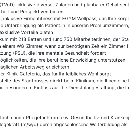
g (TVöD) inklusive diverser Zulagen und planbarer Gehaltsen
erheit und Perspektiven bieten
inklusive Firmenfitness mit EGYM Wellpass, das Ihre körper
ie Unterbringung als Patient:in in unseren Premiumzimmern
exklusive Vorteile bieten
nikum mit 218 Betten und rund 750 Mitarbeiter:innen, der Sta
 einem WG-Zimmer, wenn zur benötigten Zeit ein Zimmer frei
tzung (PSU), die Ihre mentale Gesundheit fördert
öglichkeiten, die Ihre berufliche Entwicklung unterstützen
täglichen Arbeitsweg erleichtern
r Klinik-Cafeteria, das für Ihr leibliches Wohl sorgt
stelle des Stadtbusses direkt beim Klinikum, die Ihnen ein
t besonderem Einfluss auf die Dienstplangestaltung, die Ihr
fachmann / Pflegefachfrau bzw. Gesundheits- und Krankenp
legekraft (m/w/d) durch abgeschlossene Weiterbildung als