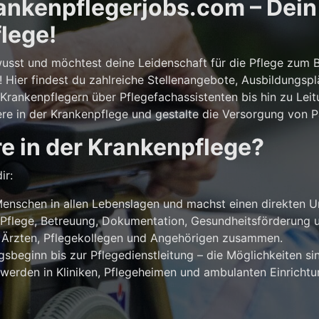
nkenpflegerjobs.com – Dein E
lege!
usst und möchtest deine Leidenschaft für die Pflege zum 
! Hier findest du zahlreiche Stellenangebote, Ausbildungsp
rankenpflegern über Pflegefachassistenten bis hin zu Leit
ere in der Krankenpflege und gestalte die Versorgung von Pa
e in der Krankenpflege?
ir:
enschen in allen Lebenslagen und machst einen direkten U
Pflege, Betreuung, Dokumentation, Gesundheitsförderung u
 Ärzten, Pflegekollegen und Angehörigen zusammen.
beginn bis zur Pflegedienstleitung – die Möglichkeiten sind
werden in Kliniken, Pflegeheimen und ambulanten Einricht