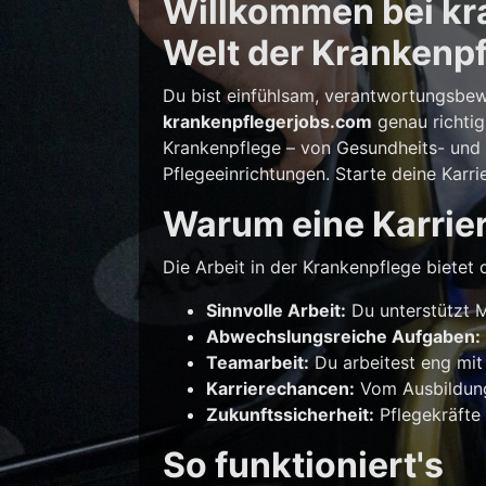
Willkommen bei kra
Welt der Krankenpf
Du bist einfühlsam, verantwortungsbew
krankenpflegerjobs.com
genau richtig
Krankenpflege – von Gesundheits- und K
Pflegeeinrichtungen. Starte deine Karri
Warum eine Karrier
Die Arbeit in der Krankenpflege bietet d
Sinnvolle Arbeit:
Du unterstützt M
Abwechslungsreiche Aufgaben:
Teamarbeit:
Du arbeitest eng mit
Karrierechancen:
Vom Ausbildungs
Zukunftssicherheit:
Pflegekräfte 
So funktioniert's